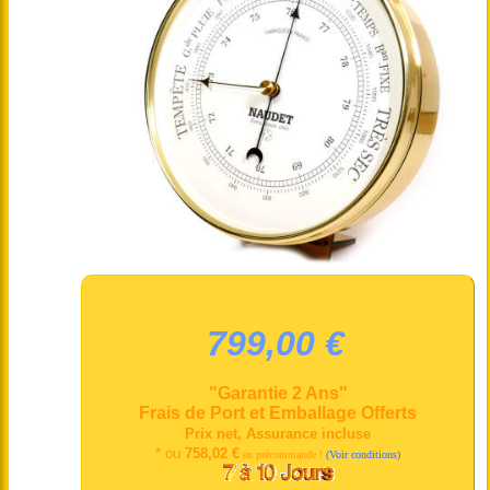
799,00 €
"Garantie 2 Ans"
Frais de Port et Emballage Offerts
Prix net, Assurance incluse
* ou
758,02 €
en précommande !
(Voir conditions)