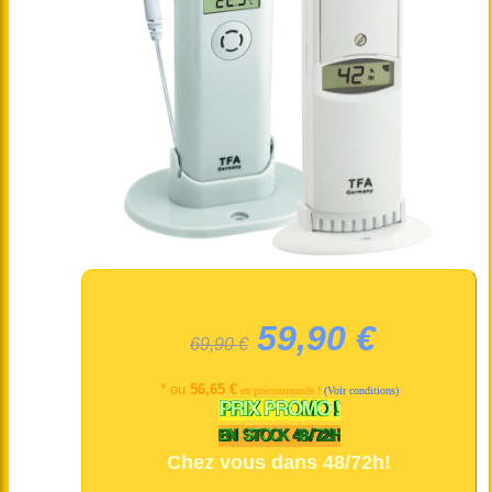
59,90 €
69,90 €
* ou
56,65 €
en précommande !
(Voir conditions)
Chez vous dans 48/72h!