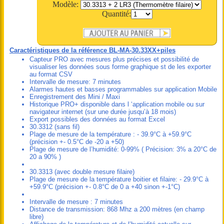
Modèle:
Quantité:
Caractéristiques de la référence BL-MA-30.33XX+piles
Capteur PRO avec mesures plus précises et possibilité de
visualiser les données sous forme graphique st de les exporter
au format CSV
Intervalle de mesure: 7 minutes
Alarmes hautes et basses programmables sur application Mobile
Enregistrement des Mini / Maxi
Historique PRO+ disponible dans l ‘application mobile ou sur
navigateur internet (sur une durée jusqu’à 18 mois)
Export possibles des données au format Excel
30.3312 (sans fil)
Plage de mesure de la température : - 39.9°C à +59.9°C
(précision +- 0.5°C de -20 a +50)
Plage de mesure de l’humidité: 0-99% ( Précision: 3% a 20°C de
20 a 90% )
30.3313 (avec double mesure filaire)
Plage de mesure de la température boitier et filaire: - 29.9°C à
+59.9°C (précision +- 0.8°C de 0 a +40 sinon +-1°C)
Intervalle de mesure : 7 minutes
Distance de transmission: 868 Mhz a 200 mètres (en champ
libre)