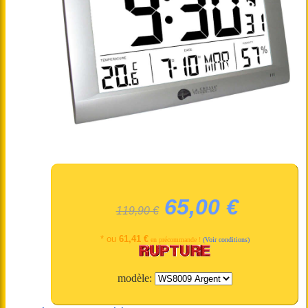
65,00 €
119,90 €
* ou
61,41 €
en précommande !
(Voir conditions)
modèle: