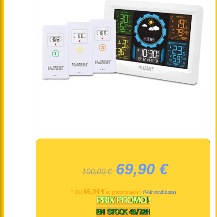
69,90 €
100,00 €
* ou
66,04 €
en précommande !
(Voir conditions)