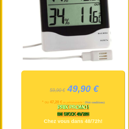
49,90 €
59,90 €
* ou
47,20 €
en précommande !
(Voir conditions)
Chez vous dans 48/72h!