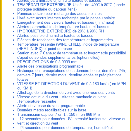
Alertes paramétrable d’humidité hautes et basses
TEMPÉRATURE EXTÉRIEURE Unité : de -40°C à 80°C (sonde
protégée solidaire du capteur 7en1)
Panneau solaire pour recharge des accus solaires
Livré avec accus internes rechargés par le paneau solaire.
Enregistrement des valeurs hautes et basses (mini/maxi)
Alertes paramétrable de température hautes et basses
HYGROMÉTRIE EXTÉRIEURE de 20% à 90% RH
Alertes possible d’humidité hautes et basses
Flèches de tendances des températures et hygrometries
Température ressentie (WIND CHILL), indice de température
(HEAT INDEX) et point de rosée
Station avec 7 Canaux de température et hygrometrie possibilité
d'ajout de sondes supplémentaires (optionnelles)
PRÉCIPITATIONS de 0 à 9999 mm
Alerte des précipitations programmable
Historique des précipitations de la dernière heure, dernières 24h,
derniers 7 jours, dernier mois, dernière année et précipitations
totales
VITESSE ET DIRECTION DU VENT de 0 à 180 km/h ( en MPH
ou KMH)
Affichage de la direction du vent avec une rose des vents
Vitesse actuelle du vent , Vitesse maximale du vent
,Température ressentie
Alerte de vitesse du vent programmable
Données météo recalibrables sur la base.
Transmission capteur 7 en 1 : 150 m en 868 Mhz
- 12 secondes pour données UV, intensité lumineuse, vitesse du
vent et direction du vent
- 24 secondes pour données de température, humidité et