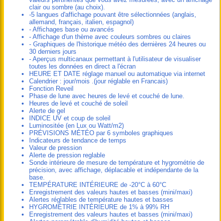
clair ou sombre (au choix).
-5 langues d'affichage pouvant être sélectionnées (anglais,
allemand, français, italien, espagnol)
- Affichages base ou avancés
- Affichage d'un thème avec couleurs sombres ou claires
- Graphiques de l'historique météo des dernières 24 heures ou
30 derniers jours
- Aperçus multicanaux permettant à l'utilisateur de visualiser
toutes les données en direct a l'écran
HEURE ET DATE réglage manuel ou automatique via internet
Calendrier : jour/mois .(jour réglable en Francais)
Fonction Reveil
Phase de lune avec heures de levé et couché de lune.
Heures de levé et couché de soleil
Alerte de gel
INDICE UV et coup de soleil
Luminositée (en Lux ou Watt/m2)
PRÉVISIONS MÉTÉO par 6 symboles graphiques
Indicateurs de tendance de temps
Valeur de pression
Alerte de pression reglable
Sonde intérieure de mesure de température et hygrométrie de
précision, avec affichage, déplacable et indépendante de la
base.
TEMPÉRATURE INTÉRIEURE de -20°C à 60°C
Enregistrement des valeurs hautes et basses (mini/maxi)
Alertes réglables de température hautes et basses
HYGROMÉTRIE INTÉRIEURE de 1% à 99% RH
Enregistrement des valeurs hautes et basses (mini/maxi)