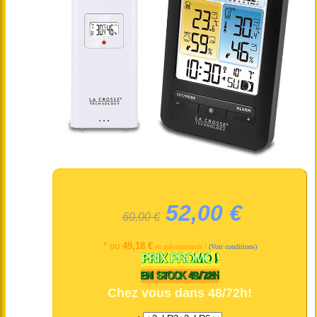
52,00 €
60,00 €
* ou
49,18 €
en précommande !
(Voir conditions)
Chez vous dans 48/72h!