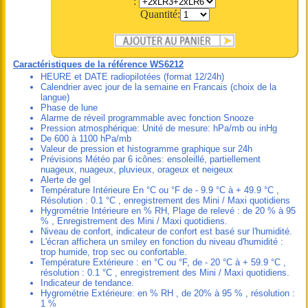
:
Quantité:
Caractéristiques de la référence WS6212
HEURE et DATE radiopilotées (format 12/24h)
Calendrier avec jour de la semaine en Francais (choix de la
langue)
Phase de lune
Alarme de réveil programmable avec fonction Snooze
Pression atmosphérique: Unité de mesure: hPa/mb ou inHg
De 600 à 1100 hPa/mb
Valeur de pression et histogramme graphique sur 24h
Prévisions Météo par 6 icônes: ensoleillé, partiellement
nuageux, nuageux, pluvieux, orageux et neigeux
Alerte de gel
Température Intérieure En °C ou °F de - 9.9 °C à + 49.9 °C ,
Résolution : 0.1 °C , enregistrement des Mini / Maxi quotidiens
Hygrométrie Intérieure en % RH, Plage de relevé : de 20 % à 95
% , Enregistrement des Mini / Maxi quotidiens.
Niveau de confort, indicateur de confort est basé sur l'humidité.
L'écran affichera un smiley en fonction du niveau d'humidité :
trop humide, trop sec ou confortable.
Température Extérieure : en °C ou °F, de - 20 °C à + 59.9 °C ,
résolution : 0.1 °C , enregistrement des Mini / Maxi quotidiens.
Indicateur de tendance.
Hygrométrie Extérieure: en % RH , de 20% à 95 % , résolution :
1 %