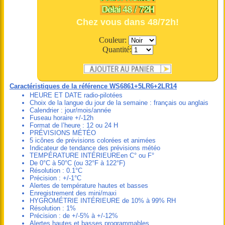
Chez vous dans 48/72h!
Couleur:
Quantité:
Caractéristiques de la référence WS6861+5LR6+2LR14
HEURE ET DATE radio-pilotées
Choix de la langue du jour de la semaine : français ou anglais
Calendrier : jour/mois/année
Fuseau horaire +/-12h
Format de l’heure : 12 ou 24 H
PRÉVISIONS MÉTÉO
5 icônes de prévisions colorées et animées
Indicateur de tendance des prévisions météo
TEMPÉRATURE INTÉRIEUREen C° ou F°
De 0°C à 50°C (ou 32°F à 122°F)
Résolution : 0.1°C
Précision : +/-1°C
Alertes de température hautes et basses
Enregistrement des mini/maxi
HYGROMÉTRIE INTÉRIEURE de 10% à 99% RH
Résolution : 1%
Précision : de +/-5% à +/-12%
Alertes hautes et basses programmables