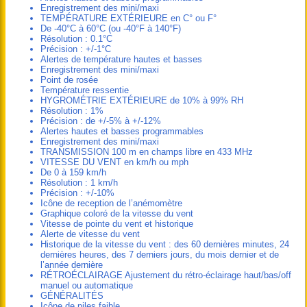
Enregistrement des mini/maxi
TEMPÉRATURE EXTÉRIEURE en C° ou F°
De -40°C à 60°C (ou -40°F à 140°F)
Résolution : 0.1°C
Précision : +/-1°C
Alertes de température hautes et basses
Enregistrement des mini/maxi
Point de rosée
Température ressentie
HYGROMÉTRIE EXTÉRIEURE de 10% à 99% RH
Résolution : 1%
Précision : de +/-5% à +/-12%
Alertes hautes et basses programmables
Enregistrement des mini/maxi
TRANSMISSION 100 m en champs libre en 433 MHz
VITESSE DU VENT en km/h ou mph
De 0 à 159 km/h
Résolution : 1 km/h
Précision : +/-10%
Icône de reception de l’anémomètre
Graphique coloré de la vitesse du vent
Vitesse de pointe du vent et historique
Alerte de vitesse du vent
Historique de la vitesse du vent : des 60 dernières minutes, 24
dernières heures, des 7 derniers jours, du mois dernier et de
l’année dernière
RÉTROÉCLAIRAGE Ajustement du rétro-éclairage haut/bas/off
manuel ou automatique
GÉNÉRALITÉS
Icône de piles faible