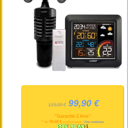
99,90 €
119,00 €
"Garantie 2 Ans"
* ou
94,68 €
en précommande !
(Voir conditions)