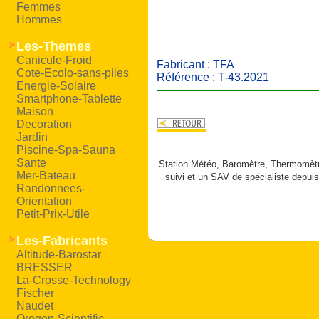
Femmes
Hommes
Les-Themes
Canicule-Froid
Fabricant : TFA
Cote-Ecolo-sans-piles
Référence : T-43.2021
Energie-Solaire
Smartphone-Tablette
Maison
Decoration
Jardin
Piscine-Spa-Sauna
Sante
Station Météo, Baromètre, Thermomètre
Mer-Bateau
suivi et un SAV de spécialiste depuis
Randonnees-
Orientation
Petit-Prix-Utile
Les-Fabricants
Altitude-Barostar
BRESSER
La-Crosse-Technology
Fischer
Naudet
Oregon-Scientific