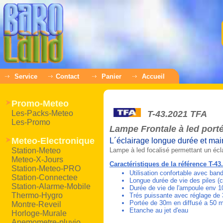
Service
Contact
Panier
Accueil
Promo-Meteo
Les-Packs-Meteo
T-43.2021 TFA
Les-Promo
Lampe Frontale à led port
Meteo-Electronique
L´éclairage longue durée et main
Station-Meteo
Lampe à led focalisé permettant un éclai
Meteo-X-Jours
Caractéristiques de la référence T-43
Station-Meteo-PRO
Utilisation confortable avec ban
Station-Connectee
Longue durée de vie des piles (c
Station-Alarme-Mobile
Durée de vie de l'ampoule env 
Thermo-Hygro
Trés puissante avec réglage de 
Portée de 30m en diffusé a 50 m
Montre-Reveil
Etanche au jet d'eau
Horloge-Murale
Anemometre-pluvio