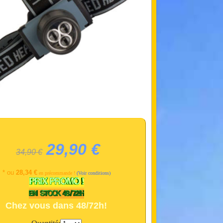
29,90 €
34,90 €
* ou
28,34 €
en précommande !
(Voir conditions)
Chez vous dans 48/72h!