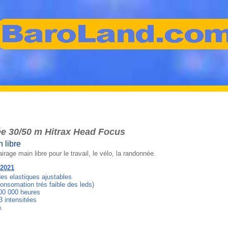
ée 30/50 m Hitrax Head Focus
 libre
rage main libre pour le travail, le vélo, la randonnée.
.2021
des elastiques ajustables
onsomation trés faible des leds)
100 000 heures
3 intensitées
.