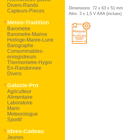
Divers-Rando
Dimensions: 72 x 63 x 51 mm
Capteurs-Pieces
Alim. 3 x 1,5 V AAA (inclues)
Meteo-Tradition
Barometre
Barometre-Marine
Horloge-Maree-Lune
Barographe
Consommables-
enregistreurs
Thermometre-Hygro
En-Randonnee
Divers
Galaxie-Pro
Agriculteur
Alimentaire
Laboratoire
Marin
Meteorologue
Sportif
Idees-Cadeau
Jeunes