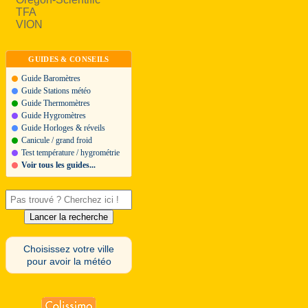
TFA
VION
GUIDES & CONSEILS
Guide Baromètres
Guide Stations météo
Guide Thermomètres
Guide Hygromètres
Guide Horloges & réveils
Canicule / grand froid
Test température / hygrométrie
Voir tous les guides...
Choisissez votre ville
pour avoir la météo