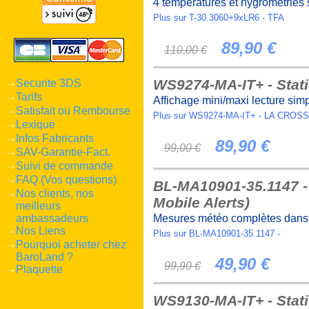
4 températures et hygrométries 
Plus sur T-30.3060+9xLR6 - TFA
89,90 €
110,00 €
WS9274-MA-IT+ - Stat
Securite 3DS
Tarifs
Affichage mini/maxi lecture sim
Satisfait ou Rembourse
Plus sur WS9274-MA-IT+ - LA CR
Lexique
Infos Fabricants
89,90 €
99,00 €
SAV-Garantie-Fact.
Suivi de commande
FAQ (Vos questions)
BL-MA10901-35.1147 - 
Nos clients, nos
Mobile Alerts)
meilleurs
ambassadeurs
Mesures météo complètes dans l
Nos Liens
Plus sur BL-MA10901-35.1147 -
Pourquoi acheter chez
BaroLand ?
49,90 €
99,90 €
Plaquette
WS9130-MA-IT+ - Stati