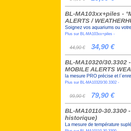
BL-MA103xx+piles - °M
ALERTS / WEATHER
Soignez vos aquariums ou votre
Plus sur BL-MA103xx+piles -
34,90 €
44,90 €
BL-MA10320/30.3302 -
MOBILE ALERTS WE
la mesure PRO précise et l´enre
Plus sur BL-MA10320/30.3302 -
79,90 €
99,90 €
BL-MA10110-30.3300 
historique)
La mesure de température sup
Plus sur BL-MA10110-30.3300 -