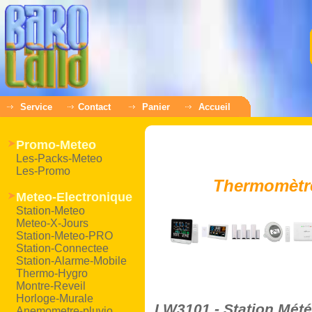
Service
Contact
Panier
Accueil
Promo-Meteo
Les-Packs-Meteo
Les-Promo
Thermomètres
Meteo-Electronique
Station-Meteo
Meteo-X-Jours
Station-Meteo-PRO
Station-Connectee
Station-Alarme-Mobile
Thermo-Hygro
Montre-Reveil
Horloge-Murale
LW3101 - Station Météo
Anemometre-pluvio