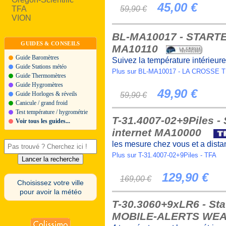
45,00 €
TFA
59,90 €
VION
BL-MA10017 - STARTE
GUIDES & CONSEILS
MA10110
Guide Baromètres
Suivez la température intérieur
Guide Stations météo
Plus sur BL-MA10017 - LA CROSS
Guide Thermomètres
Guide Hygromètres
49,90 €
Guide Horloges & réveils
59,90 €
Canicule / grand froid
Test température / hygrométrie
T-31.4007-02+9Piles -
Voir tous les guides...
internet MA10000
les mesure chez vous et a distan
Plus sur T-31.4007-02+9Piles - TFA
129,90 €
169,00 €
Choisissez votre ville
pour avoir la météo
T-30.3060+9xLR6 - St
MOBILE-ALERTS WE