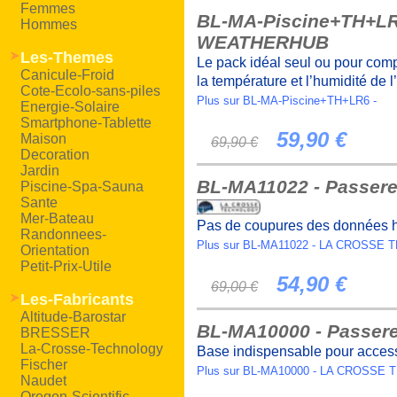
Femmes
BL-MA-Piscine+TH+LR
Hommes
WEATHERHUB
Les-Themes
Le pack idéal seul ou pour compl
Canicule-Froid
la température et l’humidité de l’
Cote-Ecolo-sans-piles
Plus sur BL-MA-Piscine+TH+LR6 -
Energie-Solaire
Smartphone-Tablette
59,90 €
Maison
69,90 €
Decoration
Jardin
BL-MA11022 - Passere
Piscine-Spa-Sauna
Sante
Mer-Bateau
Pas de coupures des données hi
Randonnees-
Plus sur BL-MA11022 - LA CROSSE
Orientation
Petit-Prix-Utile
54,90 €
69,00 €
Les-Fabricants
Altitude-Barostar
BL-MA10000 - Passere
BRESSER
La-Crosse-Technology
Base indispensable pour acc
Fischer
Plus sur BL-MA10000 - LA CROSS
Naudet
Oregon-Scientific