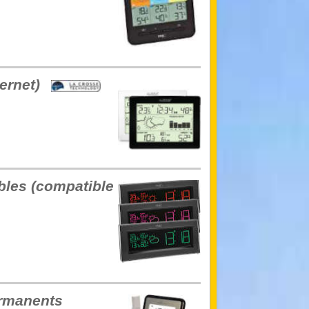
ernet)
bles (compatible
ermanents