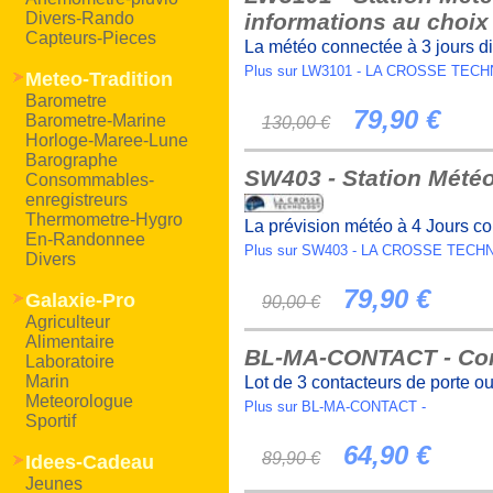
Divers-Rando
informations au choi
Capteurs-Pieces
La météo connectée à 3 jours di
Plus sur LW3101 - LA CROSSE TE
Meteo-Tradition
Barometre
79,90 €
Barometre-Marine
130,00 €
Horloge-Maree-Lune
Barographe
SW403 - Station Météo
Consommables-
enregistreurs
Thermometre-Hygro
La prévision météo à 4 Jours co
En-Randonnee
Plus sur SW403 - LA CROSSE TEC
Divers
79,90 €
Galaxie-Pro
90,00 €
Agriculteur
Alimentaire
BL-MA-CONTACT - Cont
Laboratoire
Marin
Lot de 3 contacteurs de porte ou
Meteorologue
Plus sur BL-MA-CONTACT -
Sportif
64,90 €
89,90 €
Idees-Cadeau
Jeunes